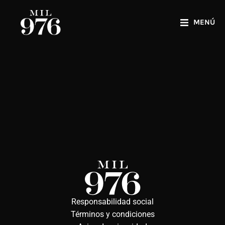
MENÚ
Hello world!
Uncategorized
By
admin
marzo 5, 2025
1 Comment
Welcome to WordPress. This is your first post.
Edit or delete it, then start writing!
Responsabilidad social
Términos y condiciones