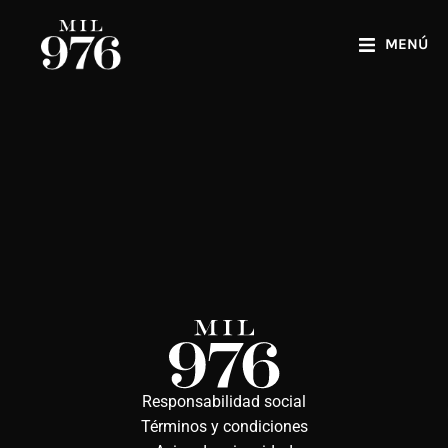
MENÚ
Hello world!
Uncategorized
By
admin
marzo 5, 2025
1 Comment
Welcome to WordPress. This is your first post.
Edit or delete it, then start writing!
Responsabilidad social
Términos y condiciones