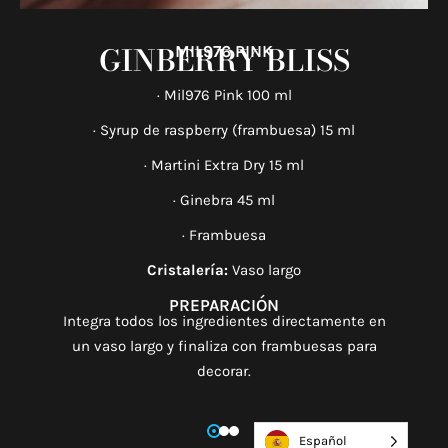
GINBERRY BLISS
MIL976 PINK​
· Mil976 Pink 100 ml
· Syrup
de
raspberry
(frambuesa) 15 ml
· Martini Extra
Dry
15 ml
· Ginebra 45 ml
· Frambuesa
Cristalería:
Vaso largo
PREPARACIÓN​
Integra todos los ingredientes directamente en
un vaso largo y
finaliza con frambuesas para
decorar.
Español