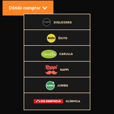
Dónde comprar
DISLICORES
ÉXITO
CARULLA
RAPPI
JUMBO
OLÍMPICA