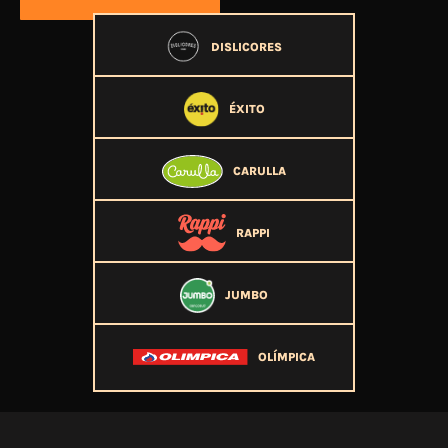
DISLICORES
ÉXITO
CARULLA
RAPPI
JUMBO
OLÍMPICA